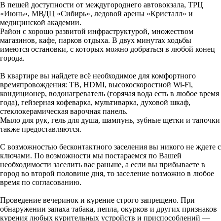
В пешей доступности от междугороднего автовокзала, ТРЦ
«Июнь», МВДЦ «Сибирь», ледовой арены «Кристалл» и
медицинской академии.
Район с хорошо развитой инфраструктурой, множеством
магазинов, кафе, парков отдыха. В двух минутах ходьбы
имеются остановки, с которых можно добраться в любой конец
города.
В квартире вы найдете всё необходимое для комфортного
времяпровождения: ТВ, HDMI, высокоскоростной Wi-Fi,
кондиционер, водонагреватель (горячая вода есть в любое время
года), гейзерная кофеварка, мультиварка, духовой шкаф,
стеклокерамическая варочная панель.
Мыло для рук, гель для душа, шампунь, зубные щетки и тапочки
также предоставляются.
С возможностью бесконтактного заселения вы никого не ждете с
ключами. По возможности мы постараемся по Вашей
необходимости заселить вас раньше, а если вы прибываете в
город во второй половине дня, то заселение возможно в любое
время по согласованию.
Проведение вечеринок и курение строго запрещено. При
обнаружении запаха табака, пепла, окурков и других признаков
курения любых курительных устройств и приспособлений —