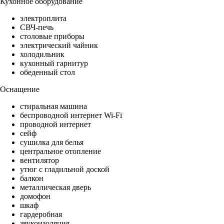
Кухонное оборудование
электроплита
СВЧ-печь
столовые приборы
электрический чайник
холодильник
кухонный гарнитур
обеденный стол
Оснащение
стиральная машина
беспроводной интернет Wi-Fi
проводной интернет
сейф
сушилка для белья
центральное отопление
вентилятор
утюг с гладильной доской
балкон
металлическая дверь
домофон
шкаф
гардеробная
звукоизоляция