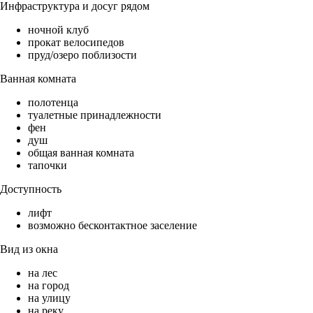
Инфраструктура и досуг рядом
ночной клуб
прокат велосипедов
пруд/озеро поблизости
Ванная комната
полотенца
туалетные принадлежности
фен
душ
общая ванная комната
тапочки
Доступность
лифт
возможно бесконтактное заселение
Вид из окна
на лес
на город
на улицу
на реку