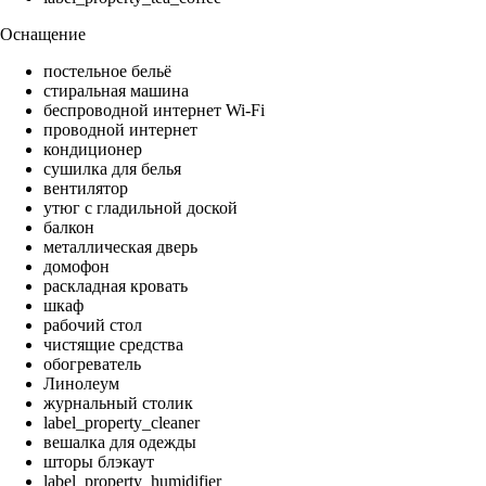
Оснащение
постельное бельё
стиральная машина
беспроводной интернет Wi-Fi
проводной интернет
кондиционер
сушилка для белья
вентилятор
утюг с гладильной доской
балкон
металлическая дверь
домофон
раскладная кровать
шкаф
рабочий стол
чистящие средства
обогреватель
Линолеум
журнальный столик
label_property_cleaner
вешалка для одежды
шторы блэкаут
label_property_humidifier