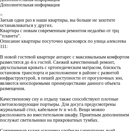
Дополнительная информация
>
Заехав один раз в наши квартиры, вы больше не захотите
останавливаться у других.
Квартира с новым современным ремонтом недалёко от трц
"планета".
Описание квартиры посуточно красноярск по улица алексеева
111:
В новой гостевой квартире антарес с максимальным комфортом
разместятся до 4-х гостей. Свежий качественный ремонт,
двухспальная кровать с ортопедическим матрасом, близость
остановок транспорта и расположение в районе с развитой
инфраструктурой, в пешей доступности от прогулочных зон,
являются неоспоримыми преимуществами данного объекта
размещения.
Качественному сну и отдыху также способствуют плотные
светоизолирующие портьеры. Для досуга предусмотрены
журнальный стол, кабельное tv и wi-fi. Вещи можно
расположить во вместительном шкафу. Приятным дополнением
послужат светильники на прикроватных тумбах.
Современная кухня оснащена удобным гарнитуром, всей