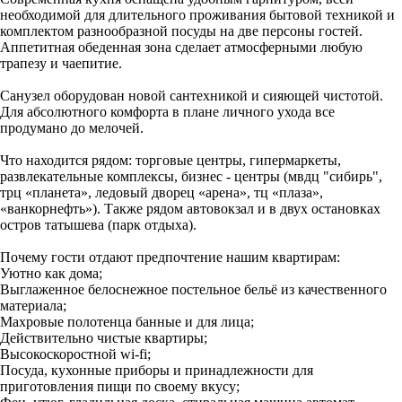
необходимой для длительного проживания бытовой техникой и
комплектом разнообразной посуды на две персоны гостей.
Аппетитная обеденная зона сделает атмосферными любую
трапезу и чаепитие.
Санузел оборудован новой сантехникой и сияющей чистотой.
Для абсолютного комфорта в плане личного ухода все
продумано до мелочей.
Что находится рядом: торговые центры, гипермаркеты,
развлекательные комплексы, бизнес - центры (мвдц "сибирь",
трц «планета», ледовый дворец «арена», тц «плаза»,
«ванкорнефть»). Также рядом автовокзал и в двух остановках
остров татышева (парк отдыха).
Почему гости отдают предпочтение нашим квартирам:
Уютно как дома;
Выглаженное белоснежное постельное бельё из качественного
материала;
Махровые полотенца банные и для лица;
Действительно чистые квартиры;
Высокоскоростной wi-fi;
Посуда, кухонные приборы и принадлежности для
приготовления пищи по своему вкусу;