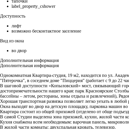
тапочки
label_property_cshower
Доступность
лифт
возможно бесконтактное заселение
Вид из окна
во двор
Дополнительная информация
Дополнительная информация
Однокомнатная Квартира-студия, 19 м2, находится по ул. Академ
"Пятерочка", в соседнем доме "Пиццерия" (работает с 9 до 22 ча
В шаговой доступности «Копыловский» мост, связывающий город 
достопримечательности нашего края: парк Красноярские Столбы
бассейны – летом, рестораны, зоны отдыха и развлечений), Рядо
Хорошая транспортная развязка позволяет легко уехать в любой 
Окна выходят во двор на детскую площадку, парковка машин во 
Квартира состоит из общей прихожей (отделено от обще подъезд
В самой Студии выделена зона прихожей, кухни, жилой части ко
Кухня снабжена всем необходимым: варочная панель, микроволнов
В жилой части комнаты: двухспальная кровать, телевизор.