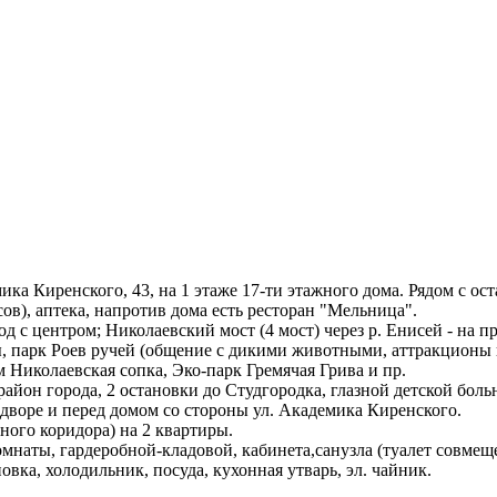
ика Киренского, 43, на 1 этаже 17-ти этажного дома. Рядом с ос
сов), аптека, напротив дома есть ресторан "Мельница".
с центром; Николаевский мост (4 мост) через р. Енисей - на пр
, парк Роев ручей (общение с дикими животными, аттракционы и
м Николаевская сопка, Эко-парк Гремячая Грива и пр.
район города, 2 остановки до Студгородка, глазной детской бол
дворе и перед домом со стороны ул. Академика Киренского.
ного коридора) на 2 квартиры.
мнаты, гардеробной-кладовой, кабинета,санузла (туалет совмещ
ка, холодильник, посуда, кухонная утварь, эл. чайник.