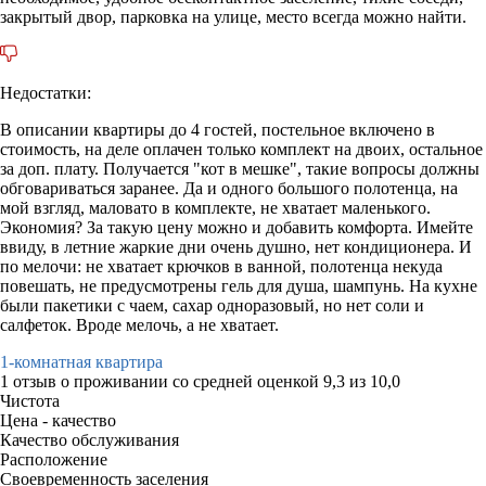
закрытый двор, парковка на улице, место всегда можно найти.
Недостатки:
В описании квартиры до 4 гостей, постельное включено в
стоимость, на деле оплачен только комплект на двоих, остальное
за доп. плату. Получается "кот в мешке", такие вопросы должны
обговариваться заранее. Да и одного большого полотенца, на
мой взгляд, маловато в комплекте, не хватает маленького.
Экономия? За такую цену можно и добавить комфорта. Имейте
ввиду, в летние жаркие дни очень душно, нет кондиционера. И
по мелочи: не хватает крючков в ванной, полотенца некуда
повешать, не предусмотрены гель для душа, шампунь. На кухне
были пакетики с чаем, сахар одноразовый, но нет соли и
салфеток. Вроде мелочь, а не хватает.
1-комнатная квартира
1 отзыв
о проживании со средней оценкой
9,3
из
10,0
Чистота
Цена - качество
Качество обслуживания
Расположение
Своевременность заселения