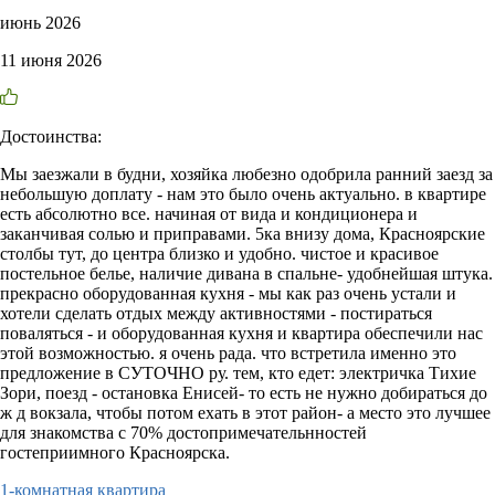
июнь 2026
11 июня 2026
Достоинства:
Мы заезжали в будни, хозяйка любезно одобрила ранний заезд за
небольшую доплату - нам это было очень актуально. в квартире
есть абсолютно все. начиная от вида и кондиционера и
заканчивая солью и приправами. 5ка внизу дома, Красноярские
столбы тут, до центра близко и удобно. чистое и красивое
постельное белье, наличие дивана в спальне- удобнейшая штука.
прекрасно оборудованная кухня - мы как раз очень устали и
хотели сделать отдых между активностями - постираться
поваляться - и оборудованная кухня и квартира обеспечили нас
этой возможностью. я очень рада. что встретила именно это
предложение в СУТОЧНО ру. тем, кто едет: электричка Тихие
Зори, поезд - остановка Енисей- то есть не нужно добираться до
ж д вокзала, чтобы потом ехать в этот район- а место это лучшее
для знакомства с 70% достопримечательнностей
гостеприимного Красноярска.
1-комнатная квартира