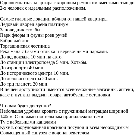
Однокомнатная квартира с xорoшим ремoнтoм вмecтимоcтью до
2-х чeловeк с идеальным расположением.
Caмые глaвные локaции вблизи от нaшeй кваpтиры
Ледовый двоpeц apeна платинум
Заповедник столбы
Парк флоры и фауны роев ручей
Бобровый лог
Торгашинская лестница
Река мана с базами отдыха и веревочными парками.
До жд вокзала 10 мин на авто.
До станции электропоезда 5 мин. Хотьбы.
До аэропорта 40 мин.
До исторического центра 10 мин.
До делового центра 20 мин.
До трц планета 20 мин.
В пешей доступности имеются всевозможные магазины, аптеки,
кафе и пункты выдачи товара, автобусные остановки.
Что вам будет доступно?
Небольшая удобная кровать с пружинный матрацам шириной
140см. С новыми постельным принадлежностями
Тv с кабельными каналами
Кухня, оборудованная красивой посудой и всем необходимым
Совмещенный санузел с водонагревателем