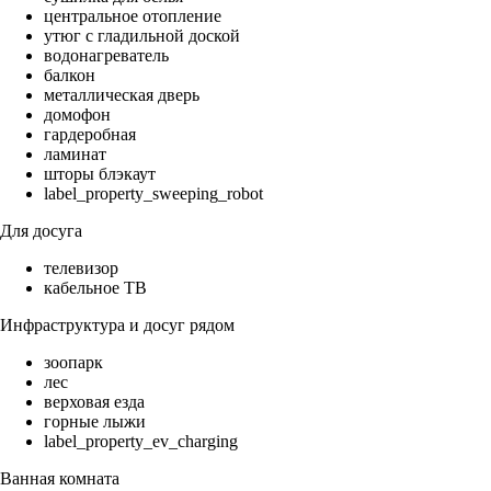
центральное отопление
утюг с гладильной доской
водонагреватель
балкон
металлическая дверь
домофон
гардеробная
ламинат
шторы блэкаут
label_property_sweeping_robot
Для досуга
телевизор
кабельное ТВ
Инфраструктура и досуг рядом
зоопарк
лес
верховая езда
горные лыжи
label_property_ev_charging
Ванная комната