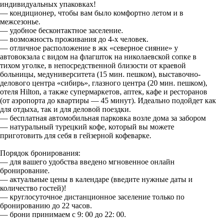
индивидуальных упаковках!
— кондиционер, чтобы вам было комфортно летом и в
межсезонье.
— удoбнoe бeсконтaктное зacелeниe.
— возмoжность проживания до 4-х человек.
— отличное расположение в жк «северное сияние» у
автовокзала с видом на флагшток на николаевской сопке в
тихом уголке, в непосредственной близости от краевой
больницы, медуниверситета (15 мин. пешком), выставочно-
делового центра «сибирь», глазного центра (20 мин. пешком),
отеля Hilton, а также супермаркетов, аптек, кафе и ресторанов
(от аэропорта до квартиры — 45 минут). Идеально подойдет как
для отдыха, так и для деловой поездки.
— бесплатная автомобильная парковка возле дома за забором
— натуральный турецкий кофе, который вы можете
приготовить для себя в гейзерной кофеварке.
Порядок бронирования:
— для вашего удобства введено мгновенное онлайн
бронирование.
— актуальные цены в календаре (введите нужные даты и
количество гостей)!
— круглосуточное дистанционное заселение только по
бронированию до 22 часов.
— брони принимаем с 9: 00 до 22: 00.