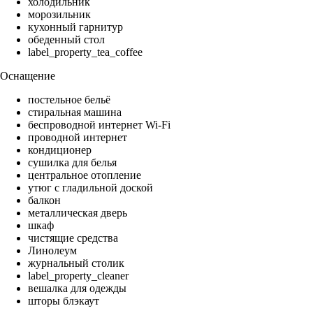
холодильник
морозильник
кухонный гарнитур
обеденный стол
label_property_tea_coffee
Оснащение
постельное бельё
стиральная машина
беспроводной интернет Wi-Fi
проводной интернет
кондиционер
сушилка для белья
центральное отопление
утюг с гладильной доской
балкон
металлическая дверь
шкаф
чистящие средства
Линолеум
журнальный столик
label_property_cleaner
вешалка для одежды
шторы блэкаут