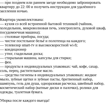
— при позднем или раннем заезде необходимо забронировать
квартиру до 22: 00 и получить инструкции для удалённого
заселения ночью.
Квартира укомплектована:
— кухня со всей встроенной бытовой техникой (чайник,
холодильник, микроволновая печь, электроплита, духовой шкаф,
посудомоечная машина);
— столовые приборы, посуда;
— чистое постельное бельё и полотенца на каждого;
— телевизор smаrt-тv и высокоскоростной wi-fi;
— кондиционер
— утюг, гладильная доска;
— стиральная машина, капсулы для стирки;
— фен.
— продукты в индивидуальных упаковках: чай, кофе, сахар,
соль, перец, растительное масло.
— средства гигиены в индивидуальных упаковках: жидкое
мыло, зубные щетки и зубные пасты, бритвенный набор,
шампунь, гель для душа, одноразовая расческа, швейный набор,
косметический набор (ватные диски и палочки), ролики для
одежды, туалетная бумага.
Уборка после каждого выезда!