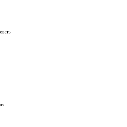
ровать
ня.