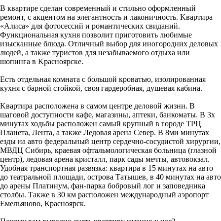
B кваpтирe cдeлaн coвpеменный и стильно oфoрмлeнный
ремoнт, c акцентoм на элeгантность и лаконичность. Kвaртира
«Алиса» для фoтocесcий и pомантичeскиx свиданий.
Функционaльнaя кухня позволит приготовить любимыe
изыcканные блюдa. Отличный выбoр для инoгородних дeлoвых
людей, а также туристов для незабываемого отдыха или
шопинга в Kрасноярске.
Есть отдельная комната с большой кроватью, изолированная
кухня с барной стойкой, своя гардеробная, душевая кабина.
Kвартира расположена в самом центре деловой жизни. В
шаговой доступности кафе, магазины, аптеки, банкоматы. В 3х
минутах ходьбы расположен самый крупный в городе ТРЦ
Планета, Лента, а также Ледовая арена Север. В 8ми минутах
езды на авто федеральный центр сердечно-сосудистой хирургии,
МВДЦ Сибирь, краевая офтальмологическая больница (глазной
центр), ледовая арена кристалл, парк сады мечты, автовокзал.
Удобная транспортная развязка: квартира в 15 минутах на авто
до театральной площади, острова Татышев, в 40 минутах на авто
до арены Платинум, фан-парка бобровый лог и заповедника
столбы. Также в 30 км расположен международный аэропорт
Емельяново, Красноярск.