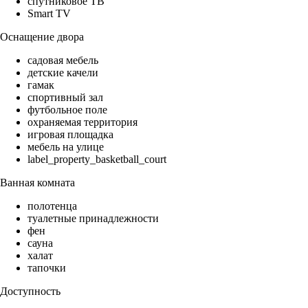
спутниковое ТВ
Smart TV
Оснащение двора
садовая мебель
детские качели
гамак
спортивный зал
футбольное поле
охраняемая территория
игровая площадка
мебель на улице
label_property_basketball_court
Ванная комната
полотенца
туалетные принадлежности
фен
сауна
халат
тапочки
Доступность