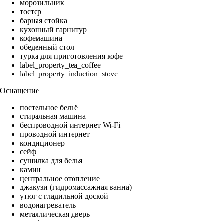
морозильник
тостер
барная стойка
кухонный гарнитур
кофемашина
обеденный стол
турка для приготовления кофе
label_property_tea_coffee
label_property_induction_stove
Оснащение
постельное бельё
стиральная машина
беспроводной интернет Wi-Fi
проводной интернет
кондиционер
сейф
сушилка для белья
камин
центральное отопление
джакузи (гидромассажная ванна)
утюг с гладильной доской
водонагреватель
металлическая дверь