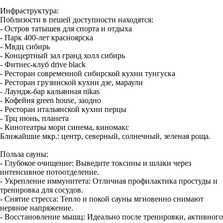
Инфраструктура:
Поблизости в пешей доступности находятся:
- Остров татышев для спорта и отдыха
- Парк 400-лет красноярска
- Мвдц сибирь
- Концертный зал гранд холл сибирь
- Фитнес-клуб drive black
- Ресторан современной сибирской кухни тунгуска
- Ресторан грузинской кухни дзе, мараули
- Лаундж-бар кальянная nikas
- Кофейня green house, заодно
- Ресторан итальянской кухни перцы
- Трц июнь, планета
- Кинотеатры мори синема, киномакс
Ближайшие мкр.: центр, северный, солнечный, зеленая роща.
Польза сауны:
- Глубокое очищение: Выведите токсины и шлаки через
интенсивное потоотделение.
- Укрепление иммунитета: Отличная профилактика простуды и
тренировка для сосудов.
- Снятие стресса: Тепло и покой сауны мгновенно снимают
нервное напряжение.
- Восстановление мышц: Идеально после тренировки, активного