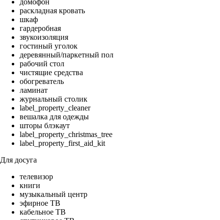
домофон
раскладная кровать
шкаф
гардеробная
звукоизоляция
гостиный уголок
деревянный/паркетный пол
рабочий стол
чистящие средства
обогреватель
ламинат
журнальный столик
label_property_cleaner
вешалка для одежды
шторы блэкаут
label_property_christmas_tree
label_property_first_aid_kit
Для досуга
телевизор
книги
музыкальный центр
эфирное ТВ
кабельное ТВ