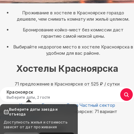
Проживание в хостеле в Красноярске гораздо
дешевле, чем снимать комнату или жильё целиком.
Бронирование койко-мест без комиссии даст
гарантию самой низкой цены.
Выбирайте недорогое место в хостеле Красноярска в
удобном для вас районе.
Хостелы Красноярска
71 предложение в Красноярске oт 525
₽
/ сутки
Красноярск
Выберите даты, 2 гостя
Квартиры
Гостиницы
Дома
Частный сектор
Выберите даты заезда и
Найдём, где остановиться в Красноярске: 71 вариант
отъезда
Показать на карте
Доступность жилья и стоимость
зависят от дат проживания
Выбирайте лучшее