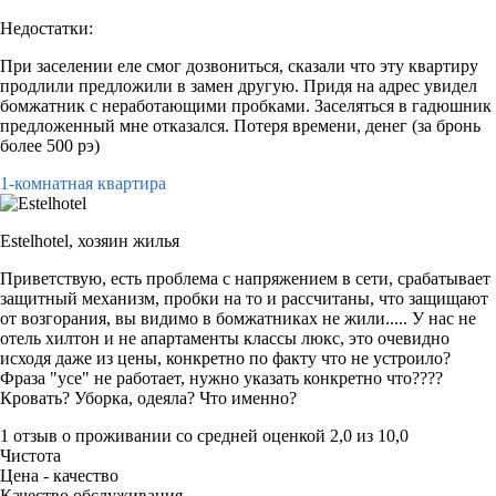
Недостатки:
При заселении еле смог дозвониться, сказали что эту квартиру
продлили предложили в замен другую. Придя на адрес увидел
бомжатник с неработающими пробками. Заселяться в гадюшник
предложенный мне отказался. Потеря времени, денег (за бронь
более 500 рэ)
1-комнатная квартира
Estelhotel,
хозяин жилья
Приветствую, есть проблема с напряжением в сети, срабатывает
защитный механизм, пробки на то и рассчитаны, что защищают
от возгорания, вы видимо в бомжатниках не жили..... У нас не
отель хилтон и не апартаменты классы люкс, это очевидно
исходя даже из цены, конкретно по факту что не устроило?
Фраза "усе" не работает, нужно указать конкретно что????
Кровать? Уборка, одеяла? Что именно?
1 отзыв
о проживании со средней оценкой
2,0
из
10,0
Чистота
Цена - качество
Качество обслуживания