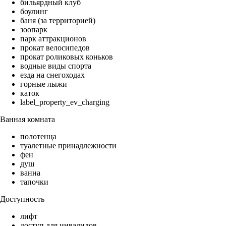
бильярдный клуб
боулинг
баня (за территорией)
зоопарк
парк аттракционов
прокат велосипедов
прокат роликовых коньков
водные виды спорта
езда на снегоходах
горные лыжи
каток
label_property_ev_charging
Ванная комната
полотенца
туалетные принадлежности
фен
душ
ванна
тапочки
Доступность
лифт
доступ для инвалидов