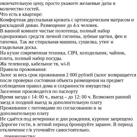
окончательную цену, просто укажите желаемые даты и
количество гостей.
Что есть в квартире:
Комфортная двуспальная кровать с ортопедическим матрасом и
раскладной диван. Размещение до 4-х человек.
В ванной комнате чистые полотенца, полный набор
одноразовых средств личной гигиены, зубные щетки, фен и
тапочки. Так же стиральная машина, сушилка, утюг и
гладильная доска.
На кухне современная техника, СВЧ, холодильник, чайник,
плита, полный набор посуды.
Жк телевизор, кабельное тв, wi-fi
Правила проживания:
Залог за весь срок проживания 2 000 рублей (залог возвращается
после проверки состояния объекта размещения на предмет
соблюдения правил дома и сохранности имущества)
Заселение производится по паспорту
Время заезда с 14: 00 ч., выезд – до 12: 00 ч. Возможен ранний
заезд и поздний выезд за дополнительную плату
Проживание с питомцами по согласованию и за
дополнительную плату
Не сдаётся под вечеринки и дни рождения, курение запрещено
Дорогие гости, в летний период бронируйте заранее. В период
отключение г/в уточняйте самостоятельно.
преимущества: