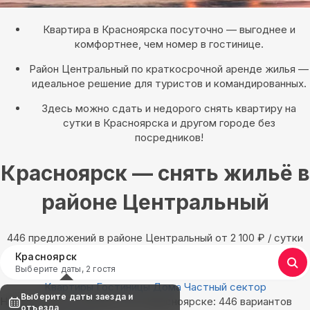
Квартира в Красноярска посуточно — выгоднее и
комфортнее, чем номер в гостинице.
Район Центральный по краткосрочной аренде жилья —
идеальное решение для туристов и командированных.
Здесь можно сдать и недорого снять квартиру на
сутки в Красноярска и другом городе без
посредников!
Красноярск — снять жильё в
районе Центральный
446 предложений в районе Центральный oт 2 100
₽
/ сутки
Красноярск
Выберите даты, 2 гостя
Квартиры
Гостиницы
Дома
Частный сектор
Выберите даты заезда и
Найдём, где остановиться в Красноярске: 446 вариантов
отъезда