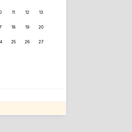
0
11
12
13
7
18
19
20
4
25
26
27
ле оценки проживания.