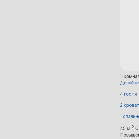
1-комна
Дизайне
4 гостя
2 крова
1 спальн
2
45 м
О
Повыше