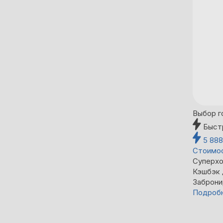
Выбор г
Быст
5 88
Стоимос
Суперхо
Кэшбэк
Заброни
Подроб