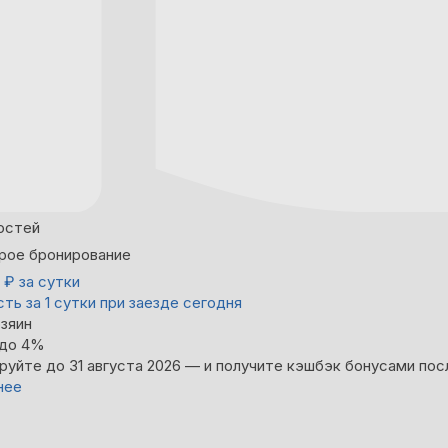
остей
рое бронирование
8
₽
за сутки
ть за 1 сутки при заезде сегодня
зяин
 до 4%
руйте до 31 августа 2026 — и получите кэшбэк бонусами пос
нее