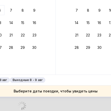
 до 30% за бронь
6
7
8
9
7
8
9
1
бонусами
ценки проживания
3
14
15
16
14
15
16
1
йте быстрое бронирование
0
21
22
23
21
22
23
2
ное подтверждение брони без ожидания ответа от хозяина
7
28
29
30
28
29
30
зяин
 до 4%
руйте до 31 августа 2026 — и получите кэшбэк бонусами пос
нее
8 авг
Выходные 8 - 9 авг
Выберите даты поездки, чтобы увидеть цены