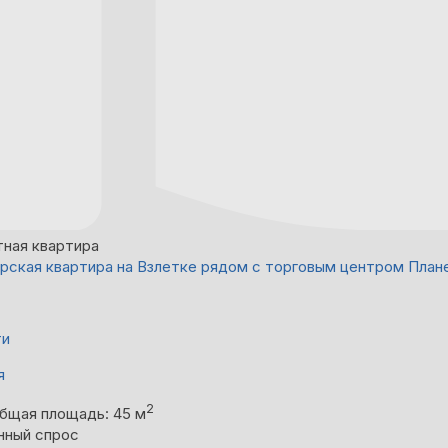
тная квартира
рская квартира на Взлетке рядом с торговым центром План
ти
я
2
бщая площадь: 45 м
нный спрос