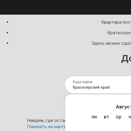
Квартира пос
Краткосроч
Здесь можно сдать
Д
Куда едем
Нап
Авгус
пн
вт
ср
ч
Найдём, где остановиться в Красноярском крае
Показать на карте