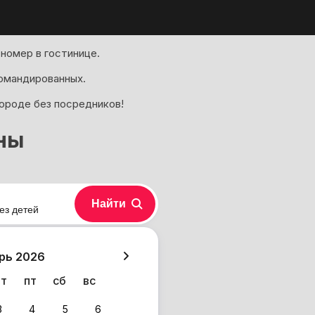
номер в гостинице.
омандированных.
городе без посредников!
ны
Найти
ез детей
хазия
рь 2026
чт
пт
сб
вс
3
4
5
6