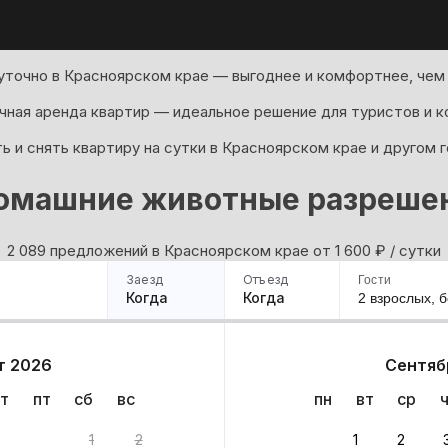
уточно в Красноярском крае — выгоднее и комфортнее, чем 
ная аренда квартир — идеальное решение для туристов и к
 и снять квартиру на сутки в Красноярском крае и другом 
омашние животные разреше
2 089 предложений в Красноярском крае oт 1 600
₽
/ сутки
Заезд
Отъезд
Гости
Когда
Когда
2 взрослых,
б
ример
Санкт-Петербург
Москва
Сочи
Минск
Казань
Дагестан
Кисловодск
Аб
т 2026
Сентяб
Квартиры
Гостиницы
Дома
Частный сектор
т
пт
сб
вс
пн
вт
ср
: 2 089 вариантов
1
2
1
2