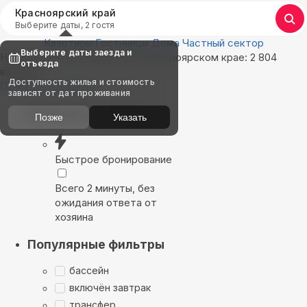
Красноярский край
Выберите даты, 2 гостя
Квартиры
Гостиницы
Дома
Частный сектор
Выберите даты заезда и
Найдём, где остановиться в Красноярском крае: 2 804
отъезда
варианта
Доступность жилья и стоимость
Показать на карте
зависят от дат проживания
Выбирайте лучшее
Позже
Указать
Быстрое бронирование
Всего 2 минуты, без
ожидания ответа от
хозяина
Популярные фильтры
бассейн
включён завтрак
трансфер