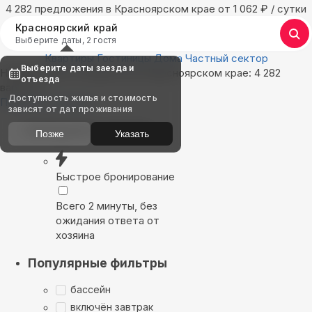
4 282 предложения в Красноярском крае oт 1 062
₽
/ сутки
Красноярский край
Выберите даты, 2 гостя
Квартиры
Гостиницы
Дома
Частный сектор
Выберите даты заезда и
Найдём, где остановиться в Красноярском крае: 4 282
отъезда
варианта
Доступность жилья и стоимость
Показать на карте
зависят от дат проживания
Выбирайте лучшее
Позже
Указать
Быстрое бронирование
Всего 2 минуты, без
ожидания ответа от
хозяина
Популярные фильтры
бассейн
включён завтрак